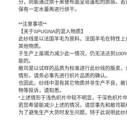
分，则能通过烘干来使布面呈现蓬松的质感。若
保有一定水量再进行烘干。
**注意事项**
【关于SPUGNA的混入物质】
此纱线是以法国羊毛为原料，法国羊毛在特性上
其他物质。
于生产上虽竭力减少此一情况，仍无法达到100
能的。
敝司是以试样的品质为标准进行此纱线的贩卖，
情形，请务必事先进行织片品质的确认。
也因此，纱线中混有其它物质并非生产不良，敝
物等投诉，请知悉。
*上述情形于浅色织片中较不明显，于深色织片
若您希望能减少上述的情况，请您事先和敝司联
为了避免生产大货时发生问题，特于此说明此纱