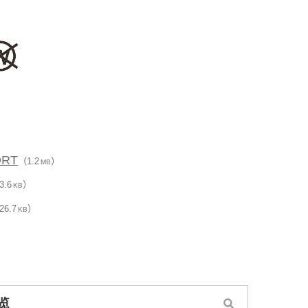
ORT
（1.2
）
MB
3.6
）
KB
26.7
）
KB
览