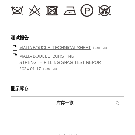
测试报告
MALIA BOUCLE_TECHNICAL SHEET
（230.0
）
KB
MALIA BOUCLE_BURSTING
STRENGTH,PILLING,SNAG TEST REPORT
2024.01.17
（238.6
）
KB
显示库存
库存一览