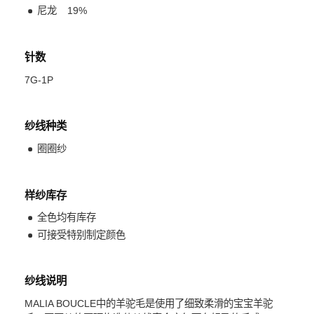
尼龙
19
%
针数
7G-1P
纱线种类
圈圈纱
样纱库存
全色均有库存
可接受特别制定颜色
纱线说明
MALIA BOUCLE中的羊驼毛是使用了细致柔滑的宝宝羊驼