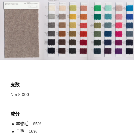
支数
Nm 8.000
成分
羊驼毛
65
%
羊毛
16
%