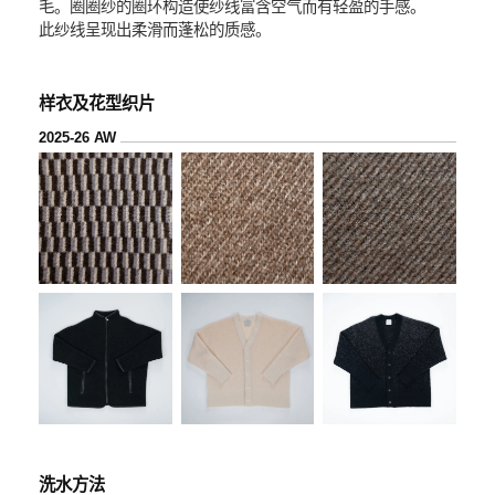
毛。圈圈纱的圈环构造使纱线富含空气而有轻盈的手感。
此纱线呈现出柔滑而蓬松的质感。
样衣及花型织片
2025-26 AW
洗水方法